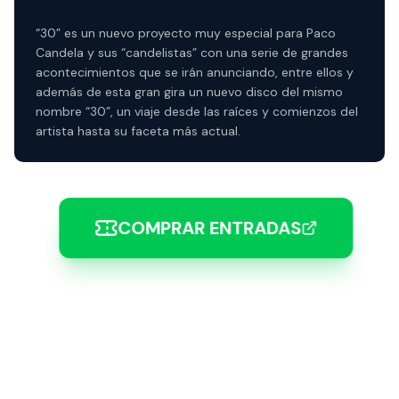
“30” es un nuevo proyecto muy especial para Paco
Candela y sus “candelistas” con una serie de grandes
acontecimientos que se irán anunciando, entre ellos y
además de esta gran gira un nuevo disco del mismo
nombre “30”, un viaje desde las raíces y comienzos del
artista hasta su faceta más actual.
COMPRAR ENTRADAS